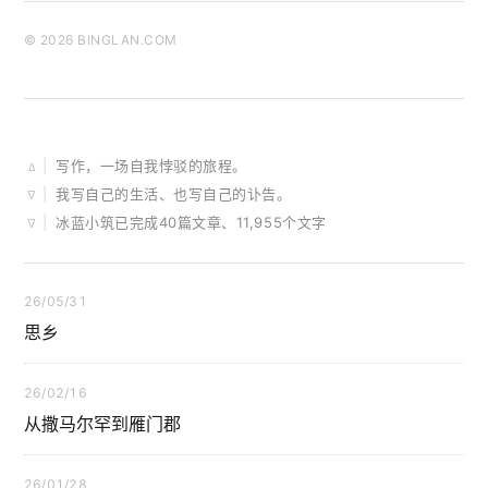
© 2026 BINGLAN.COM
|
写作，一场自我悖驳的旅程。
∆
|
我写自己的生活、也写自己的讣告。
∇
|
冰蓝小筑已完成40篇文章、11,955个文字
∇
26/05/31
思乡
26/02/16
从撒马尔罕到雁门郡
26/01/28