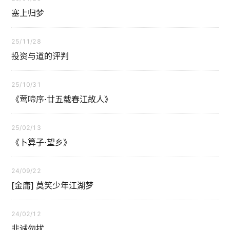
塞上归梦
25/11/28
投资与道的评判
25/10/31
《莺啼序·廿五载春江故人》
25/02/13
《卜算子·望乡》
24/09/22
[金庸] 莫笑少年江湖梦
24/02/12
非诚勿扰