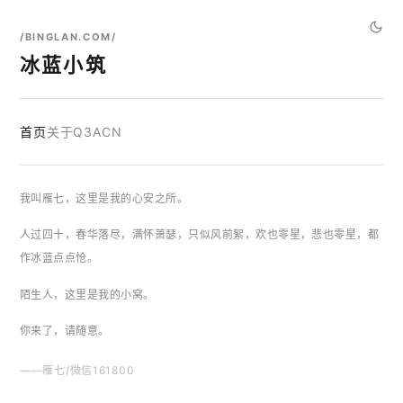
/BINGLAN.COM/
冰蓝小筑
首页
关于
Q3ACN
我叫雁七，这里是我的心安之所。
人过四十，春华落尽，满怀萧瑟，只似风前絮，欢也零星，悲也零星，都
作冰蓝点点怆。
陌生人，这里是我的小窝。
你来了，请随意。
——雁七/微信161800